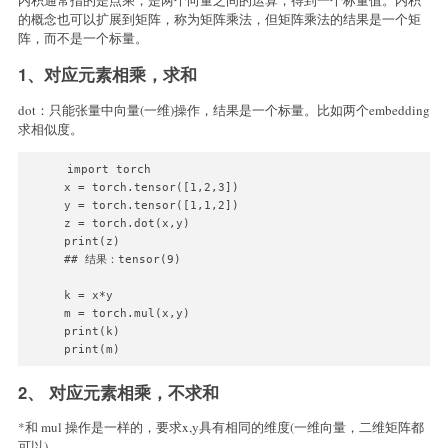
内积通常指的是点乘，是两个向量之间的运算，得到一个标量值。内积
的概念也可以扩展到矩阵，称为矩阵乘法，但矩阵乘法的结果是一个矩
阵，而不是一个标量。
1、对应元素相乘，求和
dot：只能张量中向量(一维)操作，结果是一个标量。比如两个embedding
求相似度。
import torch

x = torch.tensor([1,2,3])

y = torch.tensor([1,1,2])

z = torch.dot(x,y)

print(z)

## 结果：tensor(9)

k = x*y

m = torch.mul(x,y) 

print(k)

2、 对应元素相乘，不求和
*和 mul 操作是一样的，要求x,y具有相同的维度(一维向量，二维矩阵都
可以)