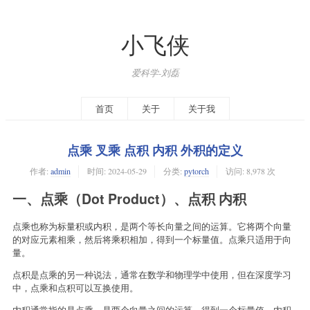
小飞侠
爱科学-刘磊
首页
关于
关于我
点乘 叉乘 点积 内积 外积的定义
作者:
admin
时间:
2024-05-29
分类:
pytorch
访问: 8,978 次
一、点乘（Dot Product）、点积 内积
点乘也称为标量积或内积，是两个等长向量之间的运算。它将两个向量
的对应元素相乘，然后将乘积相加，得到一个标量值。点乘只适用于向
量。
点积是点乘的另一种说法，通常在数学和物理学中使用，但在深度学习
中，点乘和点积可以互换使用。