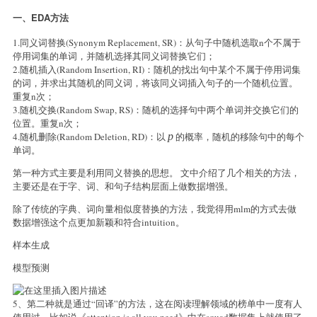
一、EDA方法
1.同义词替换(Synonym Replacement, SR)：从句子中随机选取n个不属于
停用词集的单词，并随机选择其同义词替换它们；
2.随机插入(Random Insertion, RI)：随机的找出句中某个不属于停用词集
的词，并求出其随机的同义词，将该同义词插入句子的一个随机位置。
重复n次；
3.随机交换(Random Swap, RS)：随机的选择句中两个单词并交换它们的
位置。重复n次；
4.随机删除(Random Deletion, RD)：以
p
p
的概率，随机的移除句中的每个
单词。
第一种方式主要是利用同义替换的思想。 文中介绍了几个相关的方法，
主要还是在于字、词、和句子结构层面上做数据增强。
除了传统的字典、词向量相似度替换的方法，我觉得用mlm的方式去做
数据增强这个点更加新颖和符合intuition。
样本生成
模型预测
5、第二种就是通过“回译”的方法，这在阅读理解领域的榜单中一度有人