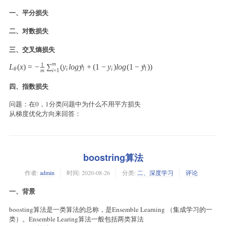
一、平分损失
二、对数损失
三、交叉熵损失
m
1
L_\theta(x) =- \frac{1}{m}\sum_{i=1}^{m}(y_{i}log \hat{y_{i}}+(
L
(
x
)
=
−
∑
(
y
l
o
g
y
^
+
(
1
−
y
)
l
o
g
(
1
−
y
^
)
)
θ
i
i
i
i
i
=
1
m
四、指数损失
问题：在0，1分类问题中为什么不用平方损失
从梯度优化方向来回答：
boostring算法
作者:
admin
时间:
2020-08-26
分类:
二、深度学习
评论
一、背景
boosting算法是一类算法的总称，是Ensemble Learning （集成学习的一
类）。Ensemble Learing算法一般包括两类算法