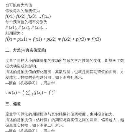
也可以称为均值
假设每次的预测值为
f(x1),f(x2),f(x3)...,f(x_n)
f
(
x
1
)
,
f
(
x
2
)
,
f
(
x
3
)
.
.
.
,
f
(
x
)
n
每个预测值的概率分别为
P(x1),P(x2),P(x3)....
P
(
x
1
)
,
P
(
x
2
)
,
P
(
x
3
)
.
.
.
.
则期望为：
^
\hat{f(x)}=p(x1)*f(x1) + p(x2)*f(x2) + p(x3)*f(x3)
f
(
x
)
=
p
(
x
1
)
∗
f
(
x
1
)
+
p
(
x
2
)
∗
f
(
x
2
)
+
p
(
x
3
)
∗
f
(
x
3
)
二、方差(与真实值无关)
度量了同样大小的训练集的变动所导致的学习性能的变化，即刻画了数
据扰动造成的影响。
描述的是预测值的变化范围，离散程度，也就是离其期望值的距离。方
差越大，数据的分布越分散，如下图右列所示。
---摘自《机器学习》，周志华
^
n
1
2
var(x) = \frac{1}{n} \sum_{t=1}^{n}(f(x_{t})-\hat{f})^2
v
a
r
(
x
)
=
∑
(
f
(
x
)
−
f
)
t
t
=
1
n
三、偏差
度量学习算法的期望预测与真实结果的偏离程度，也叫拟合能力。
描述的是预测值（估计值）的期望与真实值之间的差距。偏差越大，越
偏离真实数据，如下图第二行所示。
---摘自《机器学习》，周志华