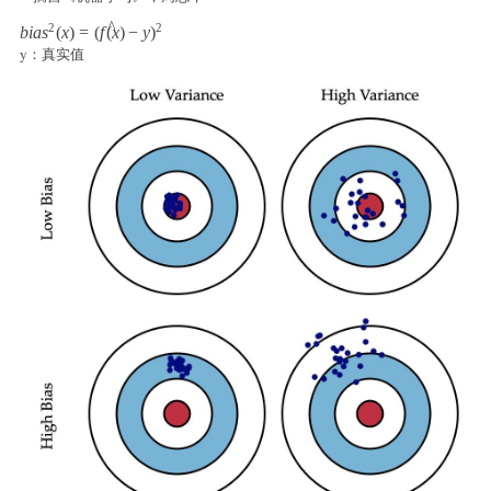
^
bias^2(x) = (\hat{f(x)}-y)^2
2
2
b
i
a
s
(
x
)
=
(
f
(
x
)
−
y
)
y：真实值