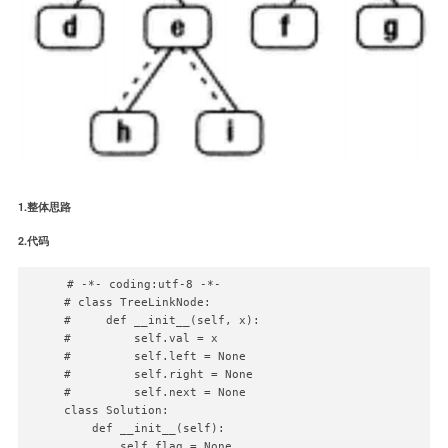
1.整体思路
2.代码
# -*- coding:utf-8 -*-

# class TreeLinkNode:

#     def __init__(self, x):

#         self.val = x

#         self.left = None

#         self.right = None

#         self.next = None

class Solution:

    def __init__(self):

        self.flag = None
