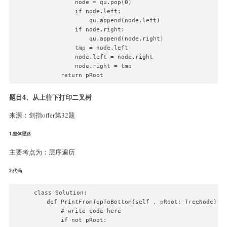
            node = qu.pop(0)

            if node.left:

                qu.append(node.left)

            if node.right:

                qu.append(node.right)

            tmp = node.left

            node.left = node.right

            node.right = tmp

        return pRoot
题目4、从上往下打印二叉树
来源：剑指offer第32题
1.整体思路
主要考点为：层序遍历
2.代码
class Solution:

    def PrintFromTopToBottom(self , pRoot: TreeNode) ->
        # write code here

        if not pRoot:
