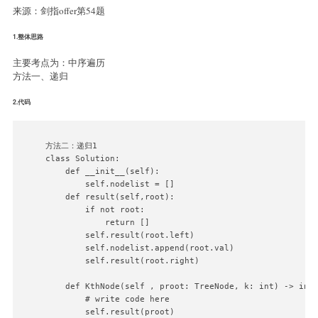
            qu = tmp

来源：剑指offer第54题
            num +=1

1.整体思路
主要考点为：中序遍历
方法一、递归
2.代码
方法二：递归1

class Solution:

    def __init__(self):

        self.nodelist = []

    def result(self,root):

        if not root:

            return []

        self.result(root.left)

        self.nodelist.append(root.val)

        self.result(root.right)

    def KthNode(self , proot: TreeNode, k: int) -> int:
        # write code here

        self.result(proot)
