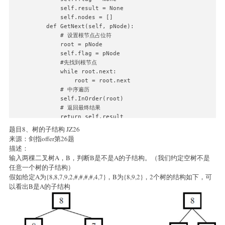
        self.result = None

        self.nodes = []

    def GetNext(self, pNode):

        # 设置根节点占位符

        root = pNode

        self.flag = pNode

        #先找到根节点

        while root.next:

            root = root.next

        # 中序遍历

        self.InOrder(root)

        # 返回最终结果

        return self.result

题目8、树的子结构 JZ26
    # 中序遍历

来源：剑指offer第26题
    def InOrder(self, root):

描述：
        if root == None:

输入两棵二叉树A，B，判断B是不是A的子结构。（我们约定空树不是
            return

任意一个树的子结构）
        self.InOrder(root.left)

假如给定A为{8,8,7,9,2,#,#,#,#,4,7}，B为{8,9,2}，2个树的结构如下，可
        if self.nodes and self.nodes[-1] ==self.flag:

以看出B是A的子结构
            self.result = root

        self.nodes.append(root)

        self.InOrder(root.right)     