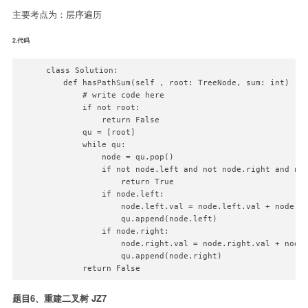
主要考点为：层序遍历
2.代码
class Solution:

    def hasPathSum(self , root: TreeNode, sum: int) -> 
        # write code here

        if not root:

            return False

        qu = [root]

        while qu:

            node = qu.pop()

            if not node.left and not node.right and nod
                return True

            if node.left:

                node.left.val = node.left.val + node.va
                qu.append(node.left)

            if node.right:

                node.right.val = node.right.val + node.
                qu.append(node.right)   

        return False
题目6、重建二叉树 JZ7