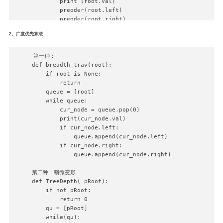
        print (root.val)                               
        preoder(root.left)                          

        preoder(root.right) 

2、广度优先算法
#递归实现-中序遍历：

def minoder(root):                                     
    if root is None:                                   
第一种：

        return                                         
def breadth_trav(root):

    else:                                              
    if root is None:

        minoder(root.left) 

        return

        print (root.val)                          

    queue = [root]

        minoder(root.right)       

    while queue:

        cur_node = queue.pop(0)

#递归实现-后序遍历：

        print(cur_node.val)

def postoder(root):                                    
        if cur_node.left:

    if root is None:                                   
            queue.append(cur_node.left)

        return                                         
        if cur_node.right:

    else:                                              
            queue.append(cur_node.right)

        postoder(root.left)                

        postoder(root.right) 

第二种：稍微变形

        print (root.val)  

def TreeDepth( pRoot):

    if not pRoot:

        return 0

#迭代实现-前序遍历：

    qu = [pRoot]

stack = [root]

    while(qu):
