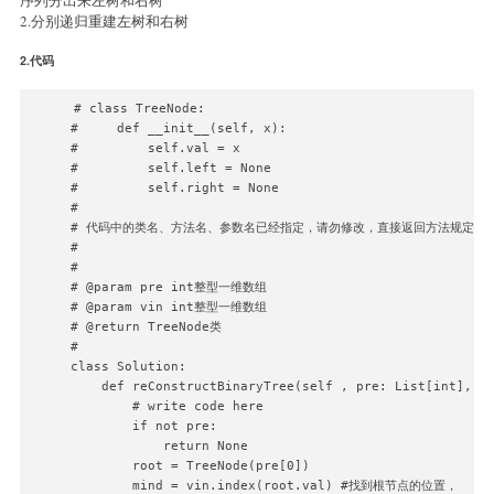
2.分别递归重建左树和右树
2.代码
# class TreeNode:

#     def __init__(self, x):

#         self.val = x

#         self.left = None

#         self.right = None

#

# 代码中的类名、方法名、参数名已经指定，请勿修改，直接返回方法规定的值
#

# 

# @param pre int整型一维数组 

# @param vin int整型一维数组 

# @return TreeNode类

#

class Solution:

    def reConstructBinaryTree(self , pre: List[int], vi
        # write code here

        if not pre:

            return None

        root = TreeNode(pre[0])

        mind = vin.index(root.val) #找到根节点的位置，
