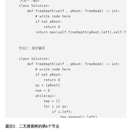
方法一：递归

while stack:

class Solution:

    t = stack.pop()

    def TreeDepth(self , pRoot: TreeNode) -> int:

    if type(t) is node:

        # write code here

        stack.extend([t.val,t.right,t.left])

        if not pRoot:

    else:

            return 0

        if t:

        return max(self.TreeDepth(pRoot.left),self.Tree
            result.append(t)

print(result)

方法二：层次遍历

class Solution:

    def TreeDepth(self , pRoot: TreeNode) -> int:

        # write code here

        if not pRoot:

            return 0

        qu = [pRoot]

        num = 0

        while(qu):

            tmp = []

            for i in qu:

                if i.left:

                    tmp.append(i.left)

                if i.right:

题目2、二叉搜索树的第k个节点
                    tmp.append(i.right)
