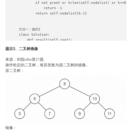
        if not proot or k>len(self.nodelist) or k<=0:

            return -1

        return self.nodelist[k-1]

方法一：递归2

class Solution:

    def result(self,root):

        return self.result(root.left) + [root.val]+ sel
题目3、二叉树镜像
    def KthNode(self , proot: TreeNode, k: int) -> int:
来源：剑指offer第27题
        # write code here

操作给定的二叉树，将其变换为源二叉树的镜像。
        re = self.result(proot)

原二叉树：
        if not proot or k>len(re) or k<=0:

            return -1

镜像：