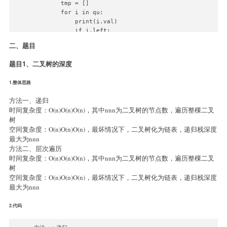
result = [] 

        tmp = []

while stack:

        for i in qu:

    t = stack.pop()

            print(i.val)

    if type(t) is node:

            if i.left:

        stack.extend([t.right,t.left,t.val]) #只改
                tmp.append(i.left)

二、题目
    else:

            if i.right:

        if t:

                tmp.append(i.right)

题目1、二叉树的深度
            result.append(t)

        qu = tmp
print(result)

1.整体思路
#迭代实现-中序遍历：

方法一、递归
stack = [root]

时间复杂度：O(n)O(n)O(n)，其中nnn为二叉树的节点数，遍历整棵二叉
result = [] 

树
while stack:

空间复杂度：O(n)O(n)O(n)，最坏情况下，二叉树化为链表，递归栈深度
    t = stack.pop()

最大为nnn
    if type(t) is node:

方法二、层次遍历
        stack.extend([t.right,t.val,t.left])

时间复杂度：O(n)O(n)O(n)，其中nnn为二叉树的节点数，遍历整棵二叉
    else:

树
        if t:

            result.append(t)

空间复杂度：O(n)O(n)O(n)，最坏情况下，二叉树化为链表，递归栈深度
print(result)

最大为nnn
#迭代实现-后序遍历：

2.代码
stack = [root]

result = [] 
