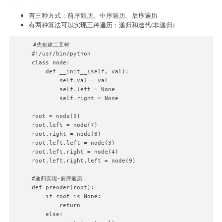
有三种方式：前序遍历、中序遍历、后序遍历
有两种算法可以实现三种遍历：递归和迭代(非递归)
#先创建二叉树

#!/usr/bin/python

class node:

    def __init__(self, val):

        self.val = val

        self.left = None

        self.right = None

root = node(5)

root.left = node(7)

root.right = node(8)

root.left.left = node(3)

root.left.right = node(4)

root.left.right.left = node(9)

#递归实现-前序遍历：

def preoder(root):                                     
    if root is None:                                   
        return                                         
    else:                                              