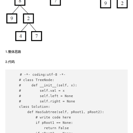
1.整体思路
2.代码
# -*- coding:utf-8 -*-

# class TreeNode:

#     def __init__(self, x):

#         self.val = x

#         self.left = None

#         self.right = None

class Solution:

    def HasSubtree(self, pRoot1, pRoot2):

        # write code here

        if pRoot1 == None:

            return False
