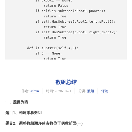
        if pRoot2 == None:

            return False

        if self.is_subtree(pRoot1,pRoot2):

            return True

        if self.HasSubtree(pRoot1.left,pRoot2):

            return True

        if self.HasSubtree(pRoot1.right,pRoot2):

            return True

    def is_subtree(self,A,B):

        if B == None:

            return True

        if A == None:

            return False

        if A.val == B.val:

            return self.is_subtree(A.left,B.left) and s
数组总结
        else:

作者:
admin
时间:
2020-10-21
分类:
数组
评论
            return False

一、题目列表
题目1、构建乘积数组
题目2、调整数组顺序使奇数位于偶数前面(一)