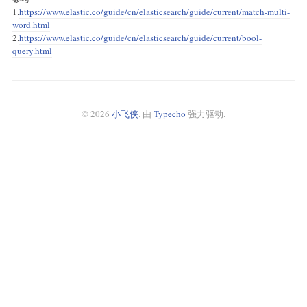
1.
https://www.elastic.co/guide/cn/elasticsearch/guide/current/match-multi-
word.html
2.
https://www.elastic.co/guide/cn/elasticsearch/guide/current/bool-
query.html
© 2026
小飞侠
. 由
Typecho
强力驱动.