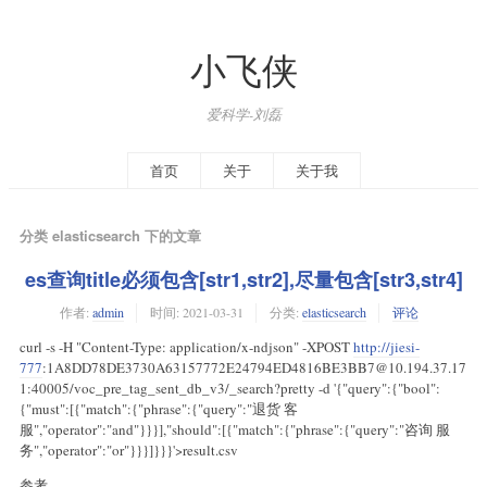
小飞侠
爱科学-刘磊
首页
关于
关于我
分类 elasticsearch 下的文章
es查询title必须包含[str1,str2],尽量包含[str3,str4]
作者:
admin
时间:
2021-03-31
分类:
elasticsearch
评论
curl -s -H "Content-Type: application/x-ndjson" -XPOST
http://jiesi-
777
:1A8DD78DE3730A63157772E24794ED4816BE3BB7@10.194.37.17
1:40005/voc_pre_tag_sent_db_v3/_search?pretty -d '{"query":{"bool":
{"must":[{"match":{"phrase":{"query":"退货 客
服","operator":"and"}}}],"should":[{"match":{"phrase":{"query":"咨询 服
务","operator":"or"}}}]}}}'>result.csv
参考