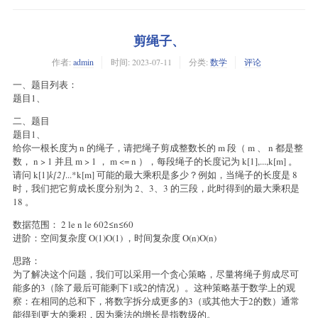
剪绳子、
作者:
admin
时间:
2023-07-11
分类:
数学
评论
一、题目列表：
题目1、
二、题目
题目1、
给你一根长度为 n 的绳子，请把绳子剪成整数长的 m 段（ m 、 n 都是整
数， n > 1 并且 m > 1 ， m <= n ），每段绳子的长度记为 k[1],...,k[m] 。
请问 k[1]
k[2]
...*k[m] 可能的最大乘积是多少？例如，当绳子的长度是 8
时，我们把它剪成长度分别为 2、3、3 的三段，此时得到的最大乘积是
18 。
数据范围： 2 le n le 602≤n≤60
进阶：空间复杂度 O(1)O(1) ，时间复杂度 O(n)O(n)
思路：
为了解决这个问题，我们可以采用一个贪心策略，尽量将绳子剪成尽可
能多的3（除了最后可能剩下1或2的情况）。这种策略基于数学上的观
察：在相同的总和下，将数字拆分成更多的3（或其他大于2的数）通常
能得到更大的乘积，因为乘法的增长是指数级的。