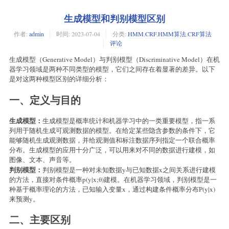
生成模型和判别模型区别
作者:
admin
时间:
2023-07-04
分类:
HMM
,
CRF
,
HMM算法
,
CRF算法
评论
生成模型（Generative Model）与判别模型（Discriminative Model）在机
器学习领域是两种不同类型的模型，它们之间存在着显著的差异。以下
是对这两种模型区别的详细分析：
一、定义与目的
生成模型：
生成模型是概率统计和机器学习中的一类重要模型，指一系
列用于随机生成可观测数据的模型。在给定某些隐含参数的条件下，它
能够随机生成观测数据，并给观测值和标注数据序列指定一个联合概率
分布。生成模型的应用十分广泛，可以用来对不同的数据进行建模，如
图像、文本、声音等。
判别模型：
判别模型是一种对未知数据y与已知数据x之间关系进行建模
的方法，直接对条件概率p(y|x;θ)建模。在机器学习领域，判别模型是一
种基于概率理论的方法，已知输入变量x，通过构建条件概率分布P(y|x)
来预测y。
二、主要区别