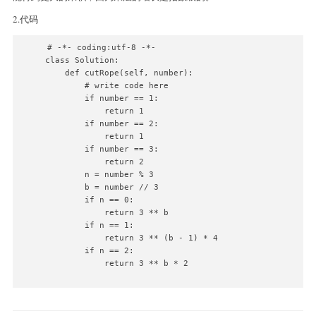
2.代码
# -*- coding:utf-8 -*-

class Solution:

    def cutRope(self, number):

        # write code here

        if number == 1:

            return 1

        if number == 2:

            return 1

        if number == 3:

            return 2

        n = number % 3

        b = number // 3

        if n == 0:

            return 3 ** b

        if n == 1:

            return 3 ** (b - 1) * 4

        if n == 2:

            return 3 ** b * 2
