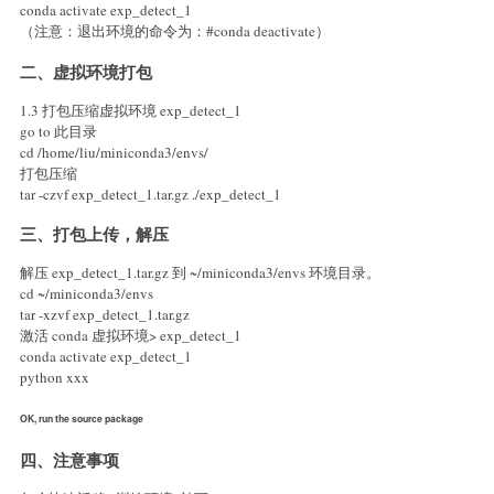
conda activate exp_detect_1
（注意：退出环境的命令为：#conda deactivate）
二、虚拟环境打包
1.3 打包压缩虚拟环境 exp_detect_1
go to 此目录
cd /home/liu/miniconda3/envs/
打包压缩
tar -czvf exp_detect_1.tar.gz ./exp_detect_1
三、打包上传，解压
解压 exp_detect_1.tar.gz 到 ~/miniconda3/envs 环境目录。
cd ~/miniconda3/envs
tar -xzvf exp_detect_1.tar.gz
激活 conda 虚拟环境> exp_detect_1
conda activate exp_detect_1
python xxx
OK, run the source package
四、注意事项