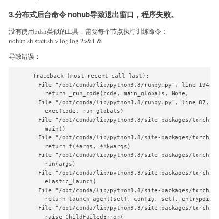
  host      : fortuneanna-kmaker-033148041009

3.分布式后台命令 nohub导致退出窗口，程序失败。
  rank      : 0 (local_rank: 0)

  exitcode  : -9 (pid: 263138)

  error_file: <N/A>

没有使用pdsh类似的工具，需要每个节点执行训练命令：
  traceback : Signal 9 (SIGKILL) received by PID 26313
nohup sh start.sh > log.log 2>&1 &
导致错误：
Traceback (most recent call last):

  File "/opt/conda/lib/python3.8/runpy.py", line 194, i
    return _run_code(code, main_globals, None,

  File "/opt/conda/lib/python3.8/runpy.py", line 87, in
    exec(code, run_globals)

  File "/opt/conda/lib/python3.8/site-packages/torch/di
    main()

  File "/opt/conda/lib/python3.8/site-packages/torch/di
    return f(*args, **kwargs)

  File "/opt/conda/lib/python3.8/site-packages/torch/di
    run(args)

  File "/opt/conda/lib/python3.8/site-packages/torch/di
    elastic_launch(

  File "/opt/conda/lib/python3.8/site-packages/torch/di
    return launch_agent(self._config, self._entrypoint,
  File "/opt/conda/lib/python3.8/site-packages/torch/di
    raise ChildFailedError(
