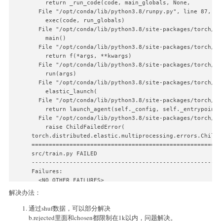
    return _run_code(code, main_globals, None,

  File "/opt/conda/lib/python3.8/runpy.py", line 87, in
    exec(code, run_globals)

  File "/opt/conda/lib/python3.8/site-packages/torch/di
    main()

  File "/opt/conda/lib/python3.8/site-packages/torch/di
    return f(*args, **kwargs)

  File "/opt/conda/lib/python3.8/site-packages/torch/di
    run(args)

  File "/opt/conda/lib/python3.8/site-packages/torch/di
    elastic_launch(

  File "/opt/conda/lib/python3.8/site-packages/torch/di
    return launch_agent(self._config, self._entrypoint,
  File "/opt/conda/lib/python3.8/site-packages/torch/di
    raise ChildFailedError(

torch.distributed.elastic.multiprocessing.errors.ChildF
=======================================================
src/train.py FAILED

-------------------------------------------------------
Failures:

  <NO_OTHER_FAILURES>

-------------------------------------------------------
解决办法：
Root Cause (first observed failure):

通过shuf数据，可以部分解决
[0]:

  time      : 2024-12-26_14:14:44

b.rejected里面和chosen都限制在1k以内，问题解决。