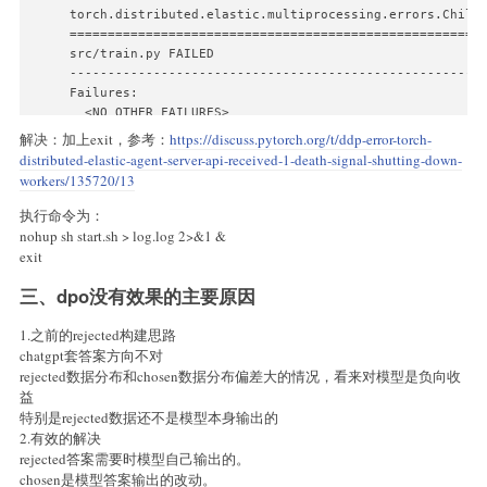
torch.distributed.elastic.multiprocessing.errors.ChildF
=======================================================
src/train.py FAILED

-------------------------------------------------------
Failures:

  <NO_OTHER_FAILURES>

-------------------------------------------------------
解决：加上exit，参考：
https://discuss.pytorch.org/t/ddp-error-torch-
Root Cause (first observed failure):
distributed-elastic-agent-server-api-received-1-death-signal-shutting-down-
workers/135720/13
执行命令为：
nohup sh start.sh > log.log 2>&1 &
exit
三、dpo没有效果的主要原因
1.之前的rejected构建思路
chatgpt套答案方向不对
rejected数据分布和chosen数据分布偏差大的情况，看来对模型是负向收
益
特别是rejected数据还不是模型本身输出的
2.有效的解决
rejected答案需要时模型自己输出的。
chosen是模型答案输出的改动。