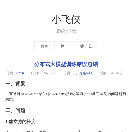
小飞侠
爱科学-刘磊
首页
关于
关于我
分布式大模型训练错误总结
作者:
admin
时间:
2024-12-28
分类:
二、深度学习
访问: 14,970 次
一、背景
主要通过llama-factory在对qwen72b做强化学习(dpo)期间遇见的问题进行
总结。
二、问题
1.能支持的长度
(1)batch_size为 1， 使用zero3, 非 offlown方式，rejected 和 chosen 1k以