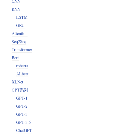
CNN
RNN
LSTM
GRU
Attention
Seq2Seq
Transformer
Bert
roberta
ALbert
XLNet
GPT系列
GPT-1
GPT-2
GPT-3
GPT-3.5
ChatGPT