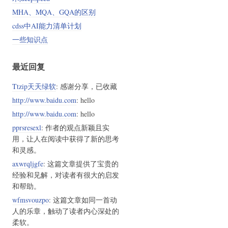
MHA、MQA、GQA的区别
cdss中AI能力清单计划
一些知识点
最近回复
Ttzip天天绿软
: 感谢分享，已收藏
http://www.baidu.com
: hello
http://www.baidu.com
: hello
pprsresexl
: 作者的观点新颖且实
用，让人在阅读中获得了新的思考
和灵感。
axwrqljgfe
: 这篇文章提供了宝贵的
经验和见解，对读者有很大的启发
和帮助。
wfmsvouzpo
: 这篇文章如同一首动
人的乐章，触动了读者内心深处的
柔软。