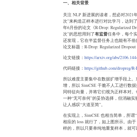
一、相关背景
关注 NLP 新进展的读者，想必对2021年
次”来构造正样本进行对比学习，达到
年6月份的论文《R-Drop: Regularized Dro
有监督
次”的思想用到了
任务中，每个
还发现，它在半监督任务上也能有不俗
论文标题：R-Drop: Regularized Dropout fo
论文链接：
https://arxiv.org/abs/2106.144
代码链接：
https://github.com/dropreg/R
所以难度主要集中在数据扩增手段上。对
增，所以 SimCSE 干脆不人工进行数据
同特征向量，并将它们视为正样本对。奇怪
一种“无可奈何”的妥协选择，但消融
让人感叹“大道至简”。
在实现上，SimCSE 也相当简单，所谓
相应的 loss 就行了，如上图所示。由于 
样的，所以只要单纯地重复样本，就可以实现