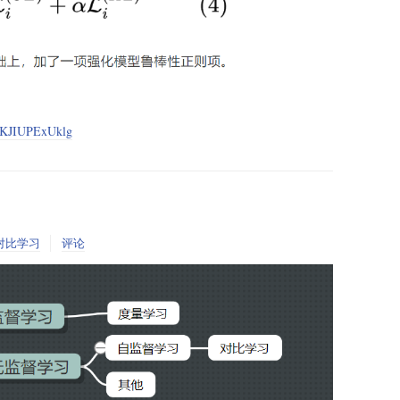
tpKJIUPExUklg
对比学习
评论