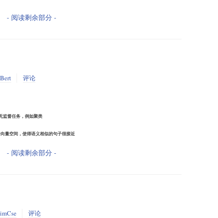
- 阅读剩余部分 -
Bert
评论
合无监督任务，例如聚类
个向量空间，使得语义相似的句子很接近
- 阅读剩余部分 -
imCse
评论