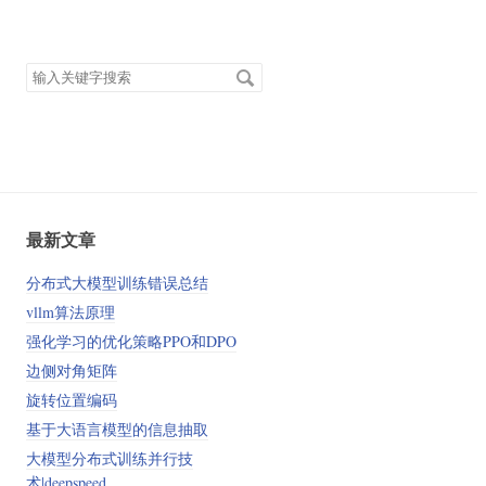
搜
索
关
键
字
最新文章
分布式大模型训练错误总结
vllm算法原理
强化学习的优化策略PPO和DPO
边侧对角矩阵
旋转位置编码
基于大语言模型的信息抽取
大模型分布式训练并行技
术|deepspeed