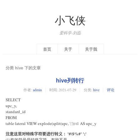
小飞侠
爱科学-刘磊
首页
关于
关于我
分类 hive 下的文章
hive列转行
作者:
admin
时间:
2021-07-29
分类:
hive
评论
SELECT
upc_y,
standard_id
FROM
table lateral VIEW explode(split(upc, ';')) t1 AS upc_y
注意这里对特殊字符要进行转义： '#\
$%#' ';'
(1)有的符号是特殊字符，有的不是