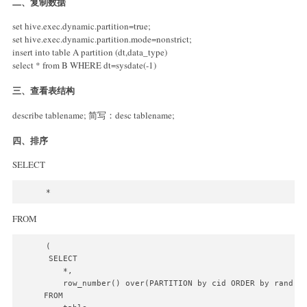
二、复制数据
set hive.exec.dynamic.partition=true;
set hive.exec.dynamic.partition.mode=nonstrict;
insert into table A partition (dt,data_type)
select * from B WHERE dt=sysdate(-1)
三、查看表结构
describe tablename; 简写：desc tablename;
四、排序
SELECT
*
FROM
(

 SELECT

    *,

    row_number() over(PARTITION by cid ORDER by rand() 
FROM
