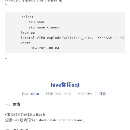
'''
 select 

     sku_name

     sku_name_cleans,       

 from aa

 lateral VIEW explode(split(sku_name, '#\\\$%#')) t1 AS
 where 

      dt='2021-08-04'
'''
hive常用sql
作者:
admin
时间:
2021-05-12
分类:
hive
评论
一、建表
CREATE TABLE a like b
查看hive建表语句：show create table tablename;