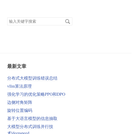
搜
索
关
键
字
最新文章
分布式大模型训练错误总结
vllm算法原理
强化学习的优化策略PPO和DPO
边侧对角矩阵
旋转位置编码
基于大语言模型的信息抽取
大模型分布式训练并行技
术|deepspeed