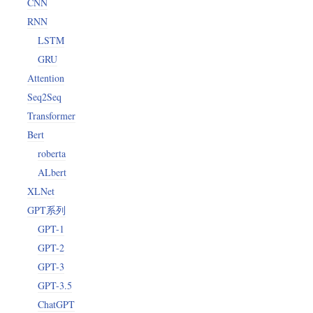
CNN
RNN
LSTM
GRU
Attention
Seq2Seq
Transformer
Bert
roberta
ALbert
XLNet
GPT系列
GPT-1
GPT-2
GPT-3
GPT-3.5
ChatGPT