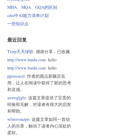
MHA、MQA、GQA的区别
cdss中AI能力清单计划
一些知识点
最近回复
Ttzip天天绿软
: 感谢分享，已收藏
http://www.baidu.com
: hello
http://www.baidu.com
: hello
pprsresexl
: 作者的观点新颖且实
用，让人在阅读中获得了新的思考
和灵感。
axwrqljgfe
: 这篇文章提供了宝贵的
经验和见解，对读者有很大的启发
和帮助。
wfmsvouzpo
: 这篇文章如同一首动
人的乐章，触动了读者内心深处的
柔软。