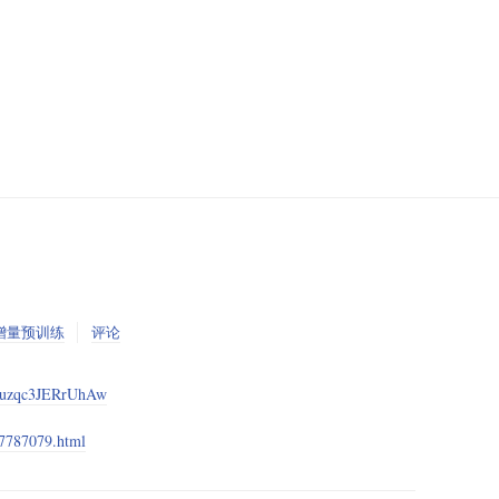
增量预训练
评论
J2uzqc3JERrUhAw
17787079.html